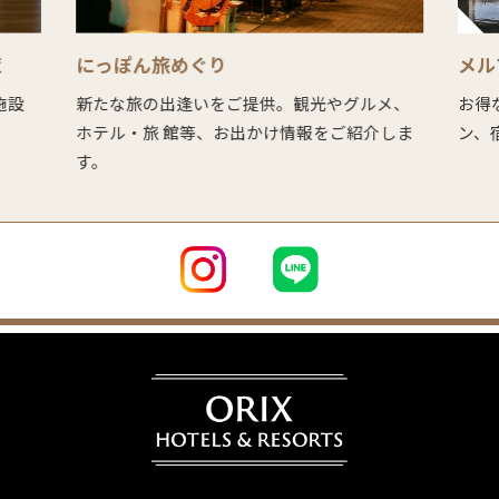
覧
にっぽん旅めぐり
メル
、施設
新たな旅の出逢いをご提供。観光やグルメ、
お得
ホテル・旅 館等、お出かけ情報をご紹介しま
ン、
す。