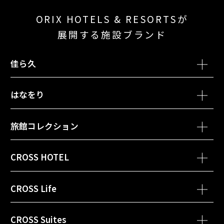
ORIX HOTELS & RESORTSが
展開する施設ブランド
佳ら久
別ウィンドウで開きます
別ウィンド
熱海・伊豆山 佳ら久
箱根・強羅 佳ら久
はなをり
別ウィンドウで開きます
箱根・芦ノ湖 はなをり
旅館コレクション
別ウィンドウで開きます
函館・湯の川温泉 ホテル万惣
CROSS HOTEL
別ウィンドウで開きます
会津・東山温泉 御宿 東鳳
別ウィンドウで開きます
別ウィンドウ
クロスホテル札幌
クロスホテル京都
CROSS Life
別ウィンドウで開きます
黒部・宇奈月温泉 やまのは
別ウィンドウで開きます
クロスホテル大阪
別ウィンドウで開きます
別ウ
クロスライフ博多天神
クロスライフ博多柳橋
CROSS Suites