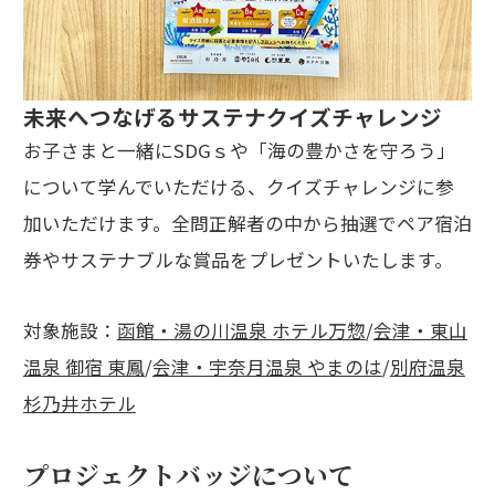
未来へつなげるサステナクイズチャレンジ
お子さまと一緒にSDGｓや「海の豊かさを守ろう」
について学んでいただける、クイズチャレンジに参
加いただけます。全問正解者の中から抽選でペア宿泊
券やサステナブルな賞品をプレゼントいたします。
対象施設：
函館・湯の川温泉 ホテル万惣
/
会津・東山
温泉 御宿 東鳳
/
会津・宇奈月温泉 やまのは
/
別府温泉
杉乃井ホテル
プロジェクトバッジについて