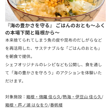
『海の豊かさを守る』 ごはんのおとも～ふく
の本場下関と箱根から～
本来捨てられてしまう魚の皮や昆布のだしがらなど
を再活用した、サステナブルな「ごはんのおとも」
を朝食で提供。
シェフオリジナルのレシピなども公開し、食を通し
て「海の豊かさを守ろう」のアクションを体験いた
だけます。
対象施設：
箱根・強羅 佳ら久
/
熱海・伊豆山 佳ら久
/
箱根・芦ノ湖 はなをり
/
春帆楼