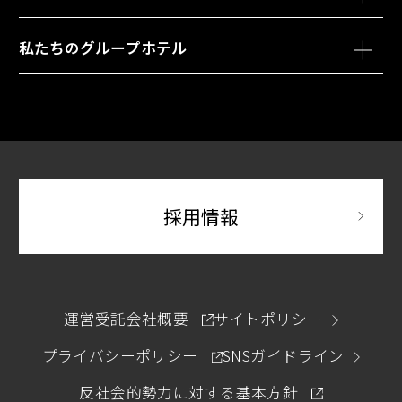
別ウィンドウで開きます
クロススイーツ東京浅草
私たちのグループホテル
別ウィンドウで開きます
別府温泉 杉乃井ホテル
ホテル ユニバーサル ポート / ホテル ユニバーサル
別ウィンドウで開きます
ポート ヴィータ
別ウィンドウで開
採用情報
別ウィンドウで開きます
運営受託会社概要
サイトポリシー
別ウィンドウで開きます
プライバシーポリシー
SNSガイドライン
別ウィンドウ
反社会的勢力に対する基本方針