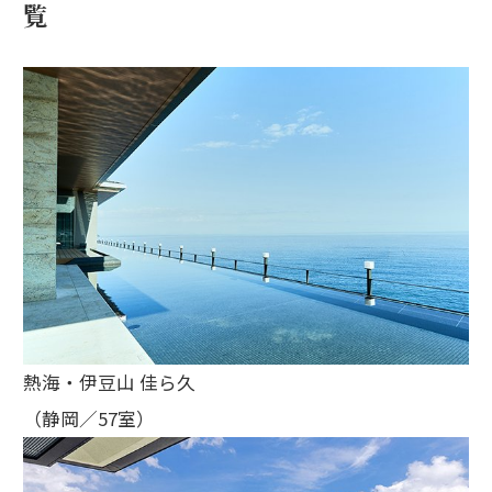
覧
熱海・伊豆山 佳ら久
（静岡／57室）