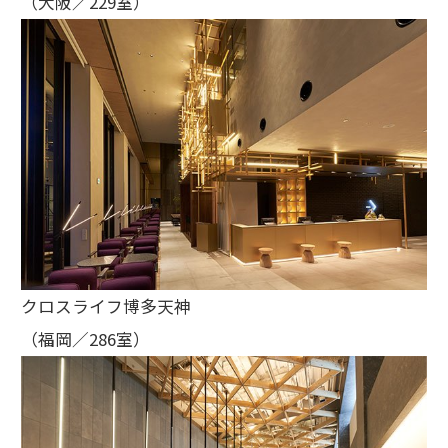
（大阪／229室）
クロスライフ博多天神
（福岡／286室）