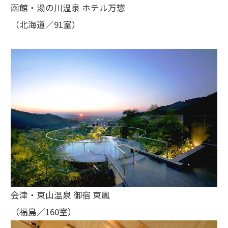
函館・湯の川温泉 ホテル万惣
（北海道／91室）
会津・東山温泉 御宿 東鳳
（福島／160室）