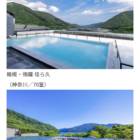
箱根・強羅 佳ら久
（神奈川／70室）