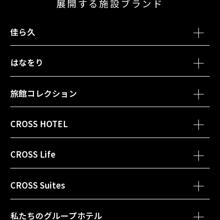
展開する施設ブランド
佳ら久
別ウィンドウで開きます
別ウィンド
熱海・伊豆山 佳ら久
箱根・強羅 佳ら久
はなをり
別ウィンドウで開きます
箱根・芦ノ湖 はなをり
旅館コレクション
別ウィンドウで開きます
函館・湯の川温泉 ホテル万惣
CROSS HOTEL
別ウィンドウで開きます
会津・東山温泉 御宿 東鳳
別ウィンドウで開きます
別ウィンドウ
クロスホテル札幌
クロスホテル京都
CROSS Life
別ウィンドウで開きます
黒部・宇奈月温泉 やまのは
別ウィンドウで開きます
クロスホテル大阪
別ウィンドウで開きます
別ウ
クロスライフ博多天神
クロスライフ博多柳橋
CROSS Suites
別ウィンドウで開きます
クロススイーツ東京浅草
私たちのグループホテル