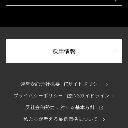
別ウィンドウで開きます
別府温泉 杉乃井ホテル
ホテル ユニバーサル ポート / ホテル ユニバーサル
別ウィンドウで開きます
ポート ヴィータ
別ウィンドウで開
採用情報
別ウィンドウで開きます
運営受託会社概要
サイトポリシー
別ウィンドウで開きます
プライバシーポリシー
SNSガイドライン
別ウィンドウ
反社会的勢力に対する基本方針
私たちが考える最低価格について