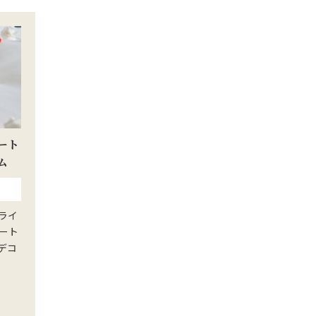
ート
ム
ライ
ート
デコ