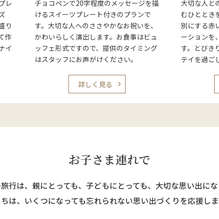
プレ
チョコペンで20字程度のメッセージを描
大切な人と
ズ
けるスイーツプレート付きのプランで
むひととき
盛り
す。大切な人へのささやかなお祝いを、
別にする赤
て作
かわいらしく演出します。お食事はビュ
ーションを
ナイ
ッフェ形式ですので、提供のタイミング
す。とびき
はスタッフにお声がけください。
テイを過ご
詳しく見る
お子さま連れで
の旅行は、親にとっても、
子どもにとっても、大切な思い出にな
たちは、いくつになっても忘れられない
思い出づくりを応援しま