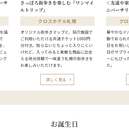
ーサ
さっぽろ街歩きを楽しむ『ワンマイ
＜友達や家
ルトリップ』
ニバーサリ
クロスホテル札幌
クロ
ジを描
オリジナル街歩きマップと、紹介施設で
華やかなイ
で
ご利用いただける共通チケット1000円
飾で彩られ
を、
分付き。知らないとちょっと入りにくい
日をお祝い
ビュ
けれど、入ってみると素敵な商品に出会
日のサプラ
ング
える地元体験で一味違う札幌の街歩きを
ーにもぴっ
お楽しみいただけます。
た。
詳しく見る
お誕生日